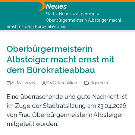
Open
Close
Skip
Neues
to
mobile
mobile
Start
»
Neues
»
allgemein
»
Oberbürgermeisterin Albsteiger macht
content
menu
menu
ernst mit dem Bürokratieabbau
Oberbürgermeisterin
Albsteiger macht ernst mit
dem Bürokratieabbau
21. Mai 2026
FWG-Redaktion
allgemein
Eine überraschende und gute Nachricht ist
im Zuge der Stadtratsitzung am 23.04.2026
von Frau Oberbürgermeisterin Albsteiger
mitgeteilt worden.